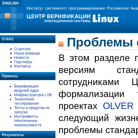
Проблемы 
О НАС
О центре
Наша команда
В этом разделе 
Новости
Партнеры
Контакты
версиям стан
Проекты
сотрудниками 
Верификация
модулей ядра
формализации 
Инфраструктура LSB
Технологии
проектах
OLVER
тестирования
Тесты и средства их
запуска
следующий жизн
Инструменты
обеспечения
переносимости
проблемы стандар
Результаты