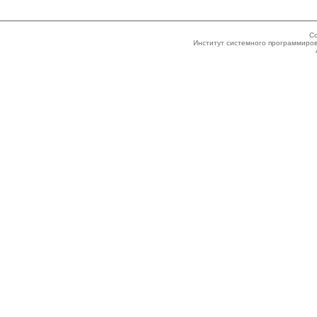
Co
Институт системного программиров