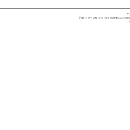
Co
Институт системного программиров