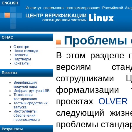
Проблемы 
О НАС
О центре
Наша команда
В этом разделе 
Новости
Партнеры
Контакты
версиям стан
Проекты
сотрудниками 
Верификация
модулей ядра
формализации 
Инфраструктура LSB
Технологии
проектах
OLVER
тестирования
Тесты и средства их
запуска
следующий жизн
Инструменты
обеспечения
переносимости
проблемы стандар
Результаты