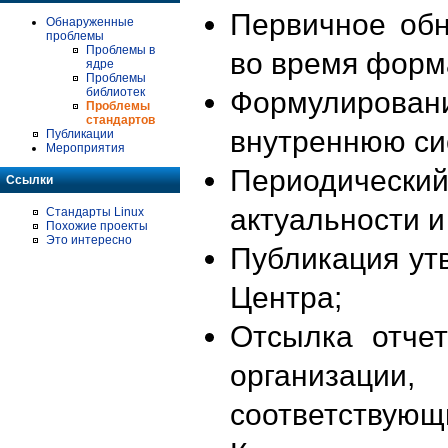
Первичное об
Обнаруженные
проблемы
Проблемы в
во время форм
ядре
Проблемы
библиотек
Формулирова
Проблемы
стандартов
внутреннюю си
Публикации
Мероприятия
Периодиче
Ссылки
актуальности 
Стандарты Linux
Похожие проекты
Это интересно
Публикация ут
Центра;
Отсылка отче
организации
соответствующ