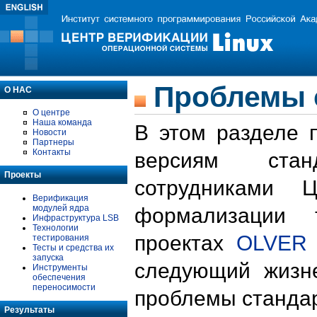
Проблемы 
О НАС
О центре
Наша команда
В этом разделе 
Новости
Партнеры
Контакты
версиям стан
Проекты
сотрудниками 
Верификация
модулей ядра
формализации 
Инфраструктура LSB
Технологии
проектах
OLVER
тестирования
Тесты и средства их
запуска
следующий жизн
Инструменты
обеспечения
переносимости
проблемы стандар
Результаты