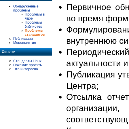
Первичное об
Обнаруженные
проблемы
Проблемы в
во время форм
ядре
Проблемы
библиотек
Формулирова
Проблемы
стандартов
внутреннюю си
Публикации
Мероприятия
Периодиче
Ссылки
актуальности 
Стандарты Linux
Похожие проекты
Это интересно
Публикация ут
Центра;
Отсылка отче
организации
соответствующ