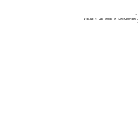
Co
Институт системного программиров