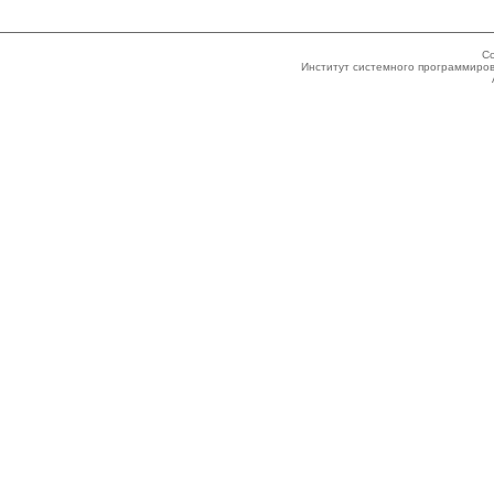
Co
Институт системного программиров