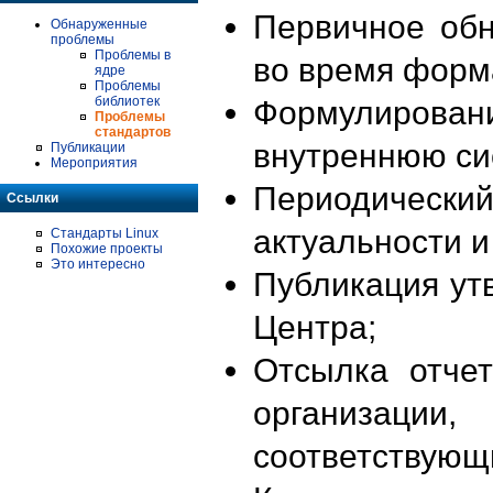
Первичное об
Обнаруженные
проблемы
Проблемы в
во время форм
ядре
Проблемы
библиотек
Формулирова
Проблемы
стандартов
внутреннюю си
Публикации
Мероприятия
Периодиче
Ссылки
актуальности 
Стандарты Linux
Похожие проекты
Это интересно
Публикация ут
Центра;
Отсылка отче
организации
соответствующ