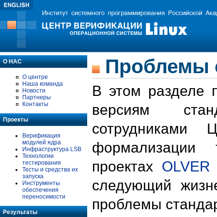
Проблемы 
О НАС
О центре
Наша команда
В этом разделе 
Новости
Партнеры
Контакты
версиям стан
Проекты
сотрудниками 
Верификация
модулей ядра
формализации 
Инфраструктура LSB
Технологии
проектах
OLVER
тестирования
Тесты и средства их
запуска
следующий жизн
Инструменты
обеспечения
переносимости
проблемы стандар
Результаты