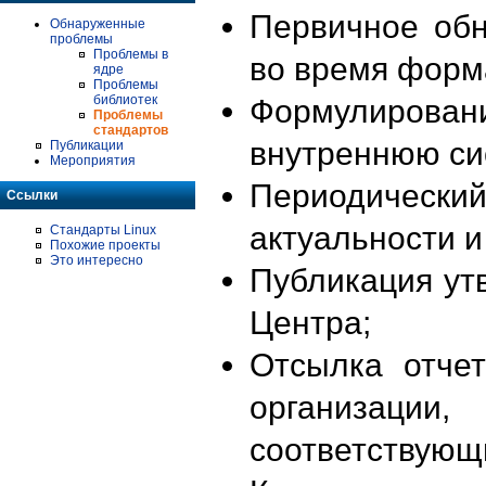
Первичное об
Обнаруженные
проблемы
Проблемы в
во время форм
ядре
Проблемы
библиотек
Формулирова
Проблемы
стандартов
внутреннюю си
Публикации
Мероприятия
Периодиче
Ссылки
актуальности 
Стандарты Linux
Похожие проекты
Это интересно
Публикация ут
Центра;
Отсылка отче
организации
соответствующ