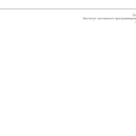
Co
Институт системного программиров