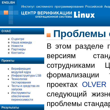
Проблемы 
О НАС
О центре
Наша команда
В этом разделе 
Новости
Партнеры
Контакты
версиям стан
Проекты
сотрудниками 
Верификация
модулей ядра
формализации 
Инфраструктура LSB
Технологии
проектах
OLVER
тестирования
Тесты и средства их
запуска
следующий жизн
Инструменты
обеспечения
переносимости
проблемы стандар
Результаты