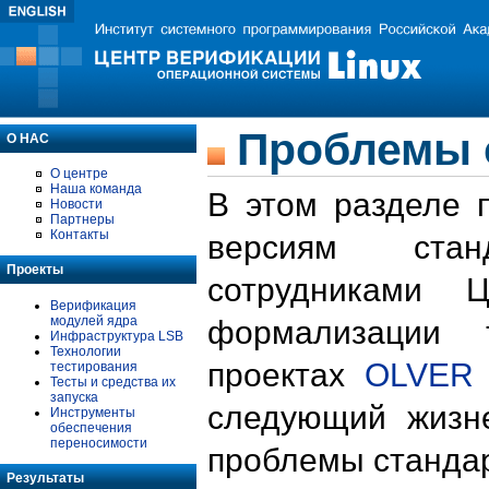
Проблемы 
О НАС
О центре
Наша команда
В этом разделе 
Новости
Партнеры
Контакты
версиям стан
Проекты
сотрудниками 
Верификация
модулей ядра
формализации 
Инфраструктура LSB
Технологии
проектах
OLVER
тестирования
Тесты и средства их
запуска
следующий жизн
Инструменты
обеспечения
переносимости
проблемы стандар
Результаты