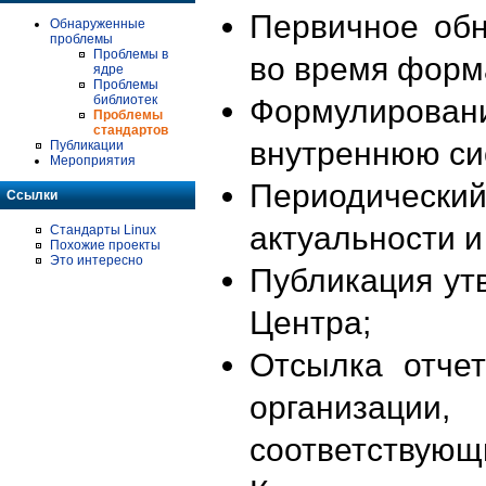
Первичное об
Обнаруженные
проблемы
Проблемы в
во время форм
ядре
Проблемы
библиотек
Формулирова
Проблемы
стандартов
внутреннюю си
Публикации
Мероприятия
Периодиче
Ссылки
актуальности 
Стандарты Linux
Похожие проекты
Это интересно
Публикация ут
Центра;
Отсылка отче
организации
соответствующ