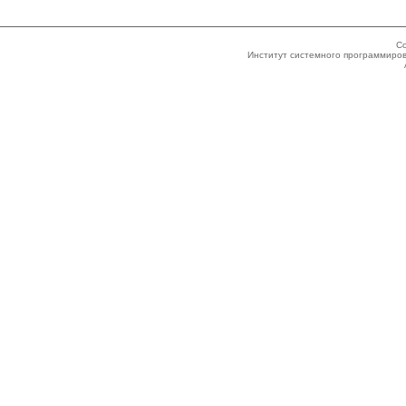
Co
Институт системного программиров