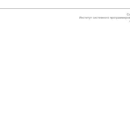
Co
Институт системного программиров