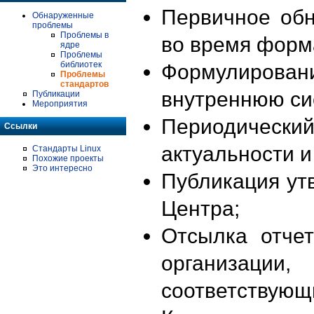
Первичное об
Обнаруженные
проблемы
Проблемы в
во время форм
ядре
Проблемы
библиотек
Формулирова
Проблемы
стандартов
внутреннюю си
Публикации
Мероприятия
Периодиче
Ссылки
актуальности 
Стандарты Linux
Похожие проекты
Это интересно
Публикация ут
Центра;
Отсылка отче
организации
соответствующ