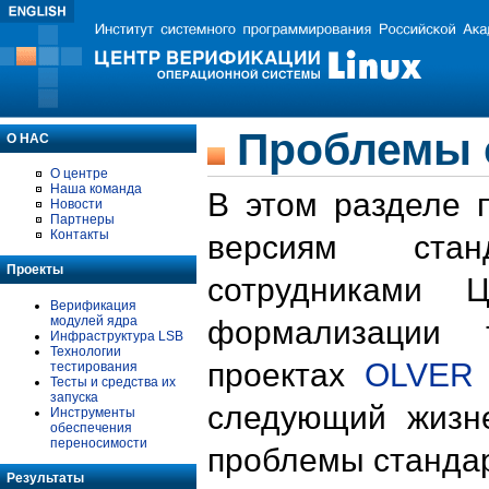
Проблемы 
О НАС
О центре
Наша команда
В этом разделе 
Новости
Партнеры
Контакты
версиям стан
Проекты
сотрудниками 
Верификация
модулей ядра
формализации 
Инфраструктура LSB
Технологии
проектах
OLVER
тестирования
Тесты и средства их
запуска
следующий жизн
Инструменты
обеспечения
переносимости
проблемы стандар
Результаты