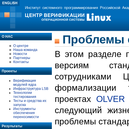
Проблемы 
О НАС
О центре
Наша команда
В этом разделе 
Новости
Партнеры
Контакты
версиям стан
Проекты
сотрудниками 
Верификация
модулей ядра
формализации 
Инфраструктура LSB
Технологии
проектах
OLVER
тестирования
Тесты и средства их
запуска
следующий жизн
Инструменты
обеспечения
переносимости
проблемы стандар
Результаты