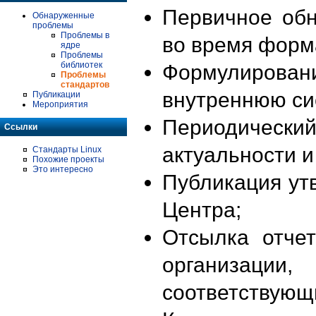
Первичное об
Обнаруженные
проблемы
Проблемы в
во время форм
ядре
Проблемы
библиотек
Формулирова
Проблемы
стандартов
внутреннюю си
Публикации
Мероприятия
Периодиче
Ссылки
актуальности 
Стандарты Linux
Похожие проекты
Это интересно
Публикация ут
Центра;
Отсылка отче
организации
соответствующ