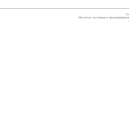
Co
Институт системного программиров