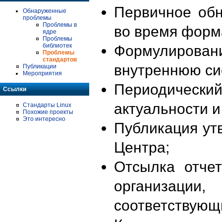
Первичное об
Обнаруженные
проблемы
Проблемы в
во время форм
ядре
Проблемы
библиотек
Формулирова
Проблемы
стандартов
внутреннюю си
Публикации
Мероприятия
Периодиче
Ссылки
актуальности 
Стандарты Linux
Похожие проекты
Это интересно
Публикация ут
Центра;
Отсылка отче
организации
соответствующ