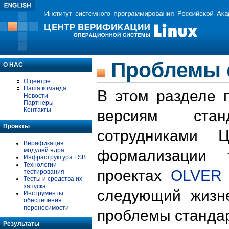
Проблемы 
О НАС
О центре
Наша команда
В этом разделе 
Новости
Партнеры
Контакты
версиям стан
Проекты
сотрудниками 
Верификация
модулей ядра
формализации 
Инфраструктура LSB
Технологии
проектах
OLVER
тестирования
Тесты и средства их
запуска
следующий жизн
Инструменты
обеспечения
переносимости
проблемы стандар
Результаты