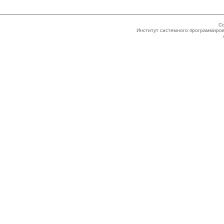
Co
Институт системного программиров