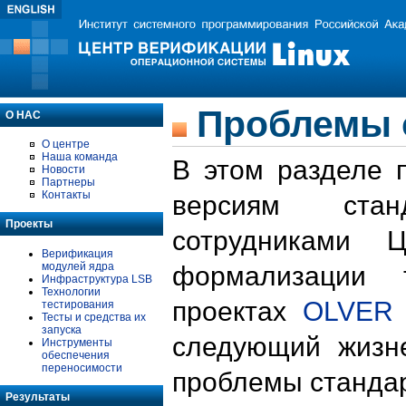
Проблемы 
О НАС
О центре
Наша команда
В этом разделе 
Новости
Партнеры
Контакты
версиям стан
Проекты
сотрудниками 
Верификация
модулей ядра
формализации 
Инфраструктура LSB
Технологии
проектах
OLVER
тестирования
Тесты и средства их
запуска
следующий жизн
Инструменты
обеспечения
переносимости
проблемы стандар
Результаты