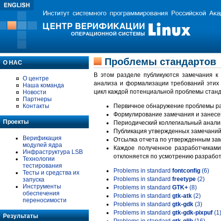
Проблемы стандартов
О НАС
В этом разделе публикуются замечания к
О центре
анализа и формализации требований этих
Наша команда
цикл каждой потенциальной проблемы станд
Новости
Партнеры
Контакты
Первичное обнаружение проблемы ра
Формулирование замечания и занесе
Проекты
Периодический коллегиальный анализ
Публикация утвержденных замечаний 
Верификация
Отсылка отчета по утвержденным зам
модулей ядра
Каждое полученное разработчиками
Инфраструктура LSB
отклоняется по усмотрению разработ
Технологии
тестирования
Problems in standard
fontconfig
(6)
Тесты и средства их
Problems in standard
freetype
(2)
запуска
Инструменты
Problems in standard
GTK+
(8)
обеспечения
Problems in standard
gtk-atk
(2)
переносимости
Problems in standard
gtk-gdk
(3)
Problems in standard
gtk-gdk-pixpuf
(1
Результаты