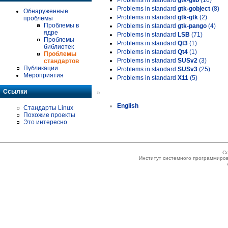
Problems in standard
gtk-glib
(16)
Problems in standard
gtk-gobject
(8)
Обнаруженные
Problems in standard
gtk-gtk
(2)
проблемы
Проблемы в
Problems in standard
gtk-pango
(4)
ядре
Problems in standard
LSB
(71)
Проблемы
Problems in standard
Qt3
(1)
библиотек
Problems in standard
Qt4
(1)
Проблемы
Problems in standard
SUSv2
(3)
стандартов
Публикации
Problems in standard
SUSv3
(25)
Мероприятия
Problems in standard
X11
(5)
Ссылки
»
English
Стандарты Linux
Похожие проекты
Это интересно
Co
Институт системного программиров