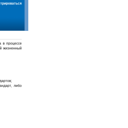
стрироваться
а в процессе
й жизненный
дартов;
андарт, либо