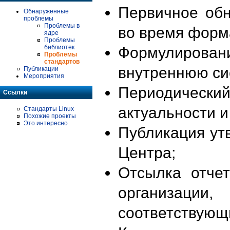
Первичное об
Обнаруженные
проблемы
Проблемы в
во время форм
ядре
Проблемы
библиотек
Формулирова
Проблемы
стандартов
внутреннюю си
Публикации
Мероприятия
Периодиче
Ссылки
актуальности 
Стандарты Linux
Похожие проекты
Это интересно
Публикация ут
Центра;
Отсылка отче
организации
соответствующ