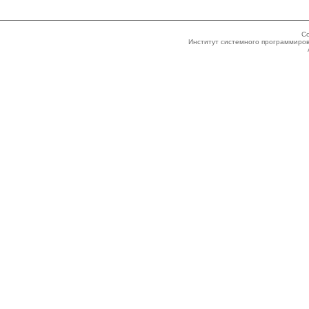
Co
Институт системного программиров