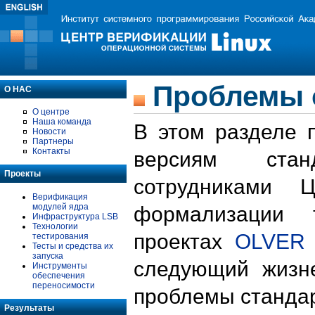
Проблемы 
О НАС
О центре
Наша команда
В этом разделе 
Новости
Партнеры
Контакты
версиям стан
Проекты
сотрудниками 
Верификация
модулей ядра
формализации 
Инфраструктура LSB
Технологии
проектах
OLVER
тестирования
Тесты и средства их
запуска
следующий жизн
Инструменты
обеспечения
переносимости
проблемы стандар
Результаты