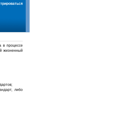
стрироваться
а в процессе
й жизненный
дартов;
андарт, либо