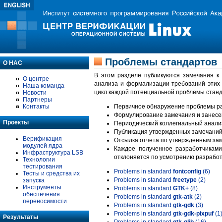
Проблемы стандартов
О НАС
В этом разделе публикуются замечания к
О центре
анализа и формализации требований этих
Наша команда
цикл каждой потенциальной проблемы станд
Новости
Партнеры
Контакты
Первичное обнаружение проблемы ра
Формулирование замечания и занесе
Проекты
Периодический коллегиальный анализ
Публикация утвержденных замечаний 
Верификация
Отсылка отчета по утвержденным зам
модулей ядра
Каждое полученное разработчиками
Инфраструктура LSB
отклоняется по усмотрению разработ
Технологии
тестирования
Problems in standard
fontconfig
(6)
Тесты и средства их
Problems in standard
freetype
(2)
запуска
Инструменты
Problems in standard
GTK+
(8)
обеспечения
Problems in standard
gtk-atk
(2)
переносимости
Problems in standard
gtk-gdk
(3)
Problems in standard
gtk-gdk-pixpuf
(1
Результаты