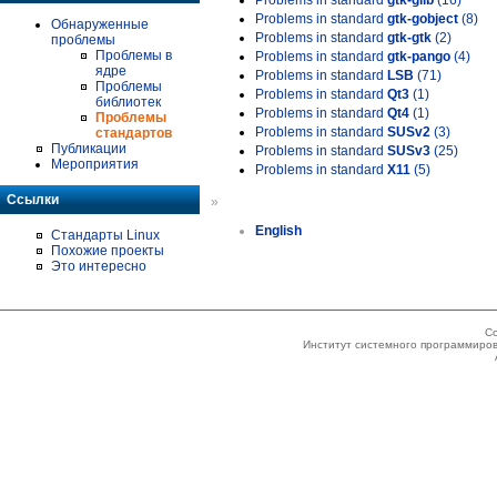
Problems in standard
gtk-glib
(16)
Problems in standard
gtk-gobject
(8)
Обнаруженные
Problems in standard
gtk-gtk
(2)
проблемы
Проблемы в
Problems in standard
gtk-pango
(4)
ядре
Problems in standard
LSB
(71)
Проблемы
Problems in standard
Qt3
(1)
библиотек
Problems in standard
Qt4
(1)
Проблемы
Problems in standard
SUSv2
(3)
стандартов
Публикации
Problems in standard
SUSv3
(25)
Мероприятия
Problems in standard
X11
(5)
Ссылки
»
English
Стандарты Linux
Похожие проекты
Это интересно
Co
Институт системного программиров