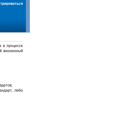
стрироваться
а в процессе
й жизненный
дартов;
андарт, либо