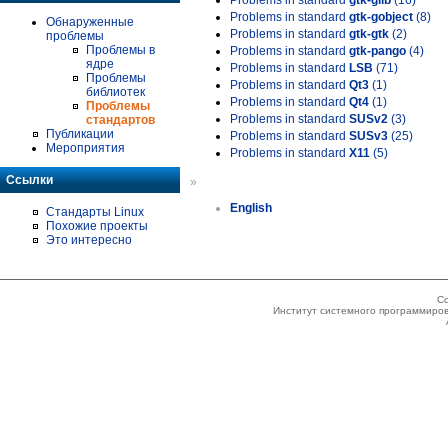
Problems in standard
gtk-glib
(16)
Problems in standard
gtk-gobject
(8)
Обнаруженные
Problems in standard
gtk-gtk
(2)
проблемы
Проблемы в
Problems in standard
gtk-pango
(4)
ядре
Problems in standard
LSB
(71)
Проблемы
Problems in standard
Qt3
(1)
библиотек
Problems in standard
Qt4
(1)
Проблемы
Problems in standard
SUSv2
(3)
стандартов
Публикации
Problems in standard
SUSv3
(25)
Мероприятия
Problems in standard
X11
(5)
Ссылки
»
English
Стандарты Linux
Похожие проекты
Это интересно
Co
Институт системного программиров