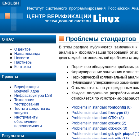
Проблемы стандартов
О НАС
В этом разделе публикуются замечания к
О центре
анализа и формализации требований этих
Наша команда
цикл каждой потенциальной проблемы станд
Новости
Партнеры
Контакты
Первичное обнаружение проблемы ра
Формулирование замечания и занесе
Проекты
Периодический коллегиальный анализ
Публикация утвержденных замечаний 
Верификация
Отсылка отчета по утвержденным зам
модулей ядра
Каждое полученное разработчиками
Инфраструктура LSB
отклоняется по усмотрению разработ
Технологии
тестирования
Problems in standard
fontconfig
(6)
Тесты и средства их
Problems in standard
freetype
(2)
запуска
Инструменты
Problems in standard
GTK+
(8)
обеспечения
Problems in standard
gtk-atk
(2)
переносимости
Problems in standard
gtk-gdk
(3)
Problems in standard
gtk-gdk-pixpuf
(1
Результаты