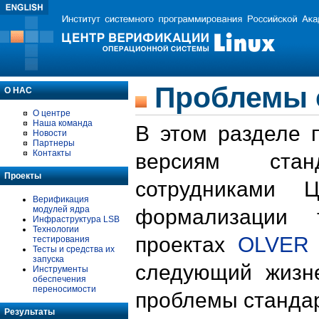
Проблемы 
О НАС
О центре
Наша команда
В этом разделе 
Новости
Партнеры
Контакты
версиям стан
Проекты
сотрудниками 
Верификация
модулей ядра
формализации 
Инфраструктура LSB
Технологии
проектах
OLVER
тестирования
Тесты и средства их
запуска
следующий жизн
Инструменты
обеспечения
переносимости
проблемы стандар
Результаты