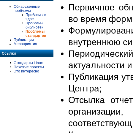
Первичное об
Обнаруженные
проблемы
Проблемы в
во время форм
ядре
Проблемы
библиотек
Формулирова
Проблемы
стандартов
внутреннюю си
Публикации
Мероприятия
Периодиче
Ссылки
актуальности 
Стандарты Linux
Похожие проекты
Это интересно
Публикация ут
Центра;
Отсылка отче
организации
соответствующ