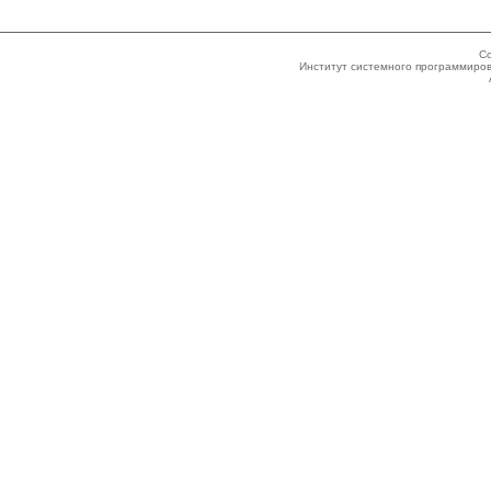
Co
Институт системного программиров