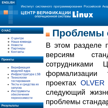
Проблемы 
О НАС
О центре
Наша команда
В этом разделе 
Новости
Партнеры
Контакты
версиям стан
Проекты
сотрудниками 
Верификация
модулей ядра
формализации 
Инфраструктура LSB
Технологии
проектах
OLVER
тестирования
Тесты и средства их
запуска
следующий жизн
Инструменты
обеспечения
переносимости
проблемы стандар
Результаты