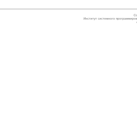
Co
Институт системного программиров