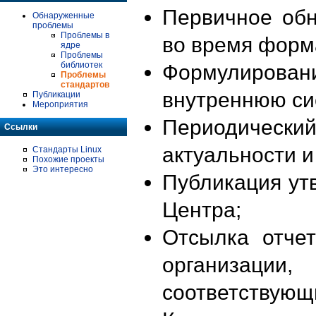
Первичное об
Обнаруженные
проблемы
Проблемы в
во время форм
ядре
Проблемы
библиотек
Формулирова
Проблемы
стандартов
внутреннюю си
Публикации
Мероприятия
Периодиче
Ссылки
актуальности 
Стандарты Linux
Похожие проекты
Это интересно
Публикация ут
Центра;
Отсылка отче
организации
соответствующ