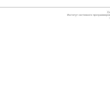
Co
Институт системного программиров