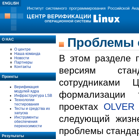
Проблемы 
О НАС
О центре
Наша команда
В этом разделе 
Новости
Партнеры
Контакты
версиям стан
Проекты
сотрудниками 
Верификация
модулей ядра
формализации 
Инфраструктура LSB
Технологии
проектах
OLVER
тестирования
Тесты и средства их
запуска
следующий жизн
Инструменты
обеспечения
переносимости
проблемы стандар
Результаты