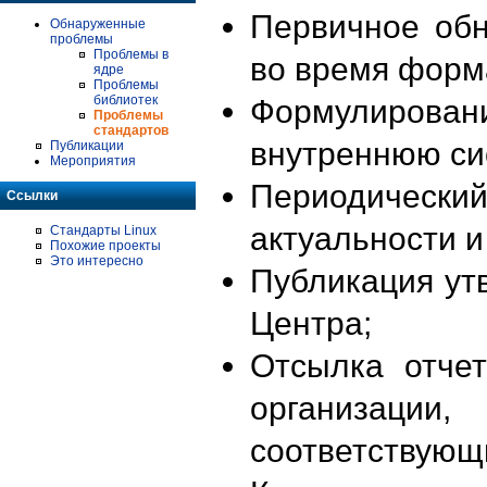
Первичное об
Обнаруженные
проблемы
Проблемы в
во время форм
ядре
Проблемы
библиотек
Формулирова
Проблемы
стандартов
внутреннюю си
Публикации
Мероприятия
Периодиче
Ссылки
актуальности 
Стандарты Linux
Похожие проекты
Это интересно
Публикация ут
Центра;
Отсылка отче
организации
соответствующ