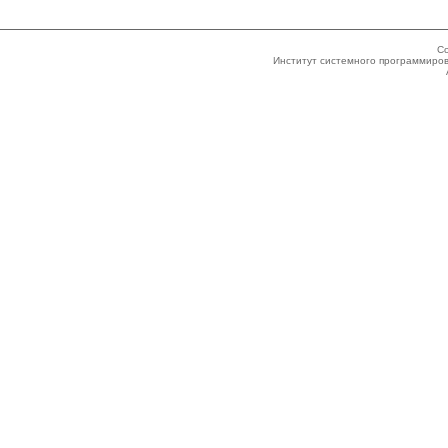
Co
Институт системного программиров