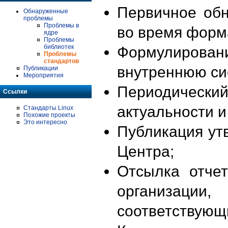
Первичное об
Обнаруженные
проблемы
Проблемы в
во время форм
ядре
Проблемы
библиотек
Формулирова
Проблемы
стандартов
внутреннюю си
Публикации
Мероприятия
Периодиче
Ссылки
актуальности 
Стандарты Linux
Похожие проекты
Это интересно
Публикация ут
Центра;
Отсылка отче
организации
соответствующ