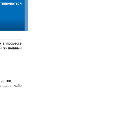
стрироваться
а в процессе
й жизненный
дартов;
андарт, либо