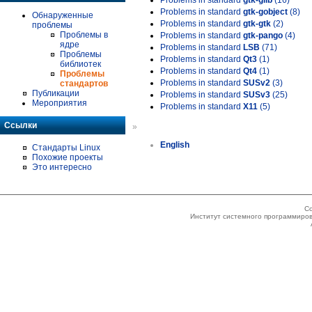
Problems in standard
gtk-glib
(16)
Problems in standard
gtk-gobject
(8)
Обнаруженные
Problems in standard
gtk-gtk
(2)
проблемы
Проблемы в
Problems in standard
gtk-pango
(4)
ядре
Problems in standard
LSB
(71)
Проблемы
Problems in standard
Qt3
(1)
библиотек
Problems in standard
Qt4
(1)
Проблемы
Problems in standard
SUSv2
(3)
стандартов
Публикации
Problems in standard
SUSv3
(25)
Мероприятия
Problems in standard
X11
(5)
Ссылки
»
English
Стандарты Linux
Похожие проекты
Это интересно
Co
Институт системного программиров