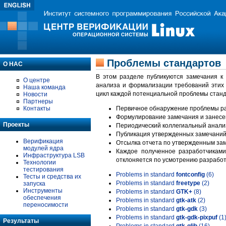
Проблемы стандартов
О НАС
В этом разделе публикуются замечания к
О центре
анализа и формализации требований этих
Наша команда
цикл каждой потенциальной проблемы станд
Новости
Партнеры
Контакты
Первичное обнаружение проблемы ра
Формулирование замечания и занесе
Проекты
Периодический коллегиальный анализ
Публикация утвержденных замечаний 
Верификация
Отсылка отчета по утвержденным зам
модулей ядра
Каждое полученное разработчиками
Инфраструктура LSB
отклоняется по усмотрению разработ
Технологии
тестирования
Problems in standard
fontconfig
(6)
Тесты и средства их
Problems in standard
freetype
(2)
запуска
Инструменты
Problems in standard
GTK+
(8)
обеспечения
Problems in standard
gtk-atk
(2)
переносимости
Problems in standard
gtk-gdk
(3)
Problems in standard
gtk-gdk-pixpuf
(1
Результаты