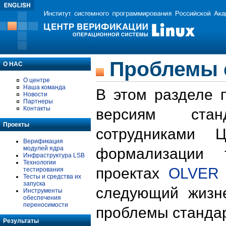
Проблемы 
О НАС
О центре
Наша команда
В этом разделе 
Новости
Партнеры
Контакты
версиям стан
Проекты
сотрудниками 
Верификация
модулей ядра
формализации 
Инфраструктура LSB
Технологии
проектах
OLVER
тестирования
Тесты и средства их
запуска
следующий жизн
Инструменты
обеспечения
переносимости
проблемы стандар
Результаты