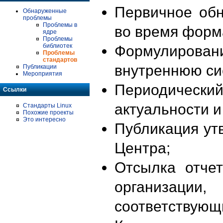
Первичное об
Обнаруженные
проблемы
Проблемы в
во время форм
ядре
Проблемы
библиотек
Формулирова
Проблемы
стандартов
внутреннюю си
Публикации
Мероприятия
Периодиче
Ссылки
актуальности 
Стандарты Linux
Похожие проекты
Это интересно
Публикация ут
Центра;
Отсылка отче
организации
соответствующ