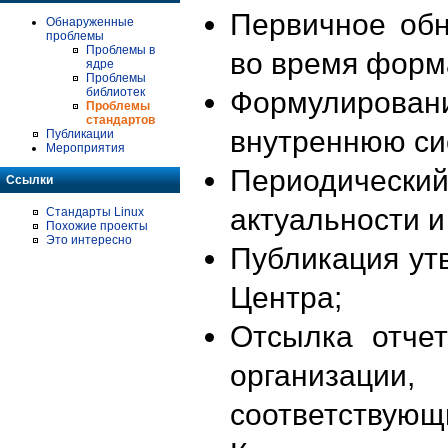
Первичное об
Обнаруженные
проблемы
Проблемы в
во время форм
ядре
Проблемы
библиотек
Формулирова
Проблемы
стандартов
внутреннюю си
Публикации
Мероприятия
Периодиче
Ссылки
актуальности 
Стандарты Linux
Похожие проекты
Это интересно
Публикация ут
Центра;
Отсылка отче
организации
соответствующ