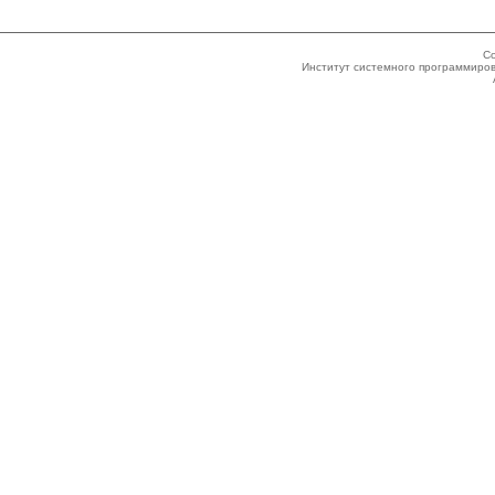
Co
Институт системного программиров