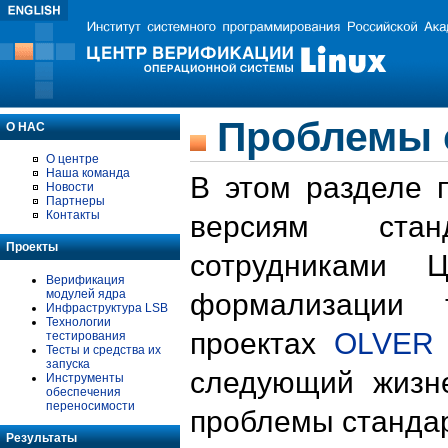
Проблемы 
О НАС
О центре
Наша команда
В этом разделе 
Новости
Партнеры
Контакты
версиям стан
Проекты
сотрудниками 
Верификация
модулей ядра
формализации 
Инфраструктура LSB
Технологии
проектах
OLVER
тестирования
Тесты и средства их
запуска
следующий жизн
Инструменты
обеспечения
переносимости
проблемы стандар
Результаты