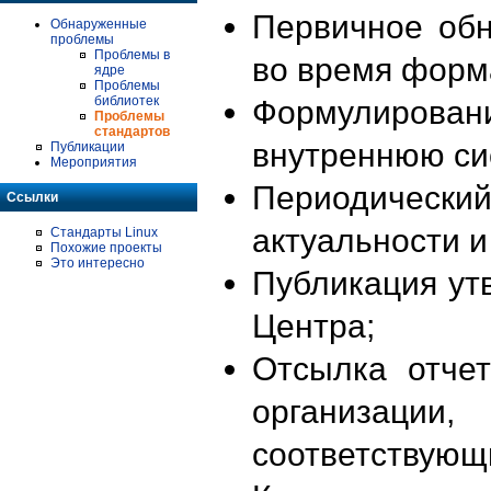
Первичное об
Обнаруженные
проблемы
Проблемы в
во время форм
ядре
Проблемы
библиотек
Формулирова
Проблемы
стандартов
внутреннюю си
Публикации
Мероприятия
Периодиче
Ссылки
актуальности 
Стандарты Linux
Похожие проекты
Это интересно
Публикация ут
Центра;
Отсылка отче
организации
соответствующ