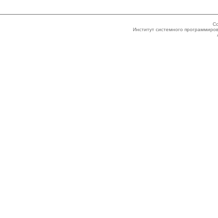
Co
Институт системного программиров