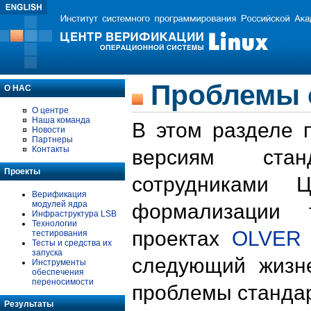
Проблемы 
О НАС
О центре
Наша команда
В этом разделе 
Новости
Партнеры
Контакты
версиям стан
Проекты
сотрудниками 
Верификация
модулей ядра
формализации 
Инфраструктура LSB
Технологии
проектах
OLVER
тестирования
Тесты и средства их
запуска
следующий жизн
Инструменты
обеспечения
переносимости
проблемы стандар
Результаты