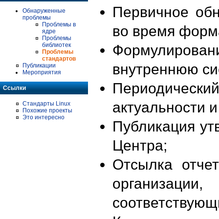
Первичное об
Обнаруженные
проблемы
Проблемы в
во время форм
ядре
Проблемы
библиотек
Формулирова
Проблемы
стандартов
внутреннюю си
Публикации
Мероприятия
Периодиче
Ссылки
актуальности 
Стандарты Linux
Похожие проекты
Это интересно
Публикация ут
Центра;
Отсылка отче
организации
соответствующ