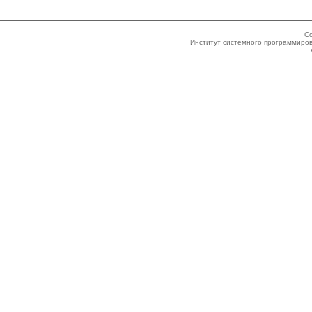
Co
Институт системного программиров