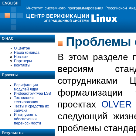
Проблемы 
О НАС
О центре
Наша команда
В этом разделе 
Новости
Партнеры
Контакты
версиям стан
Проекты
сотрудниками 
Верификация
модулей ядра
формализации 
Инфраструктура LSB
Технологии
проектах
OLVER
тестирования
Тесты и средства их
запуска
следующий жизн
Инструменты
обеспечения
переносимости
проблемы стандар
Результаты