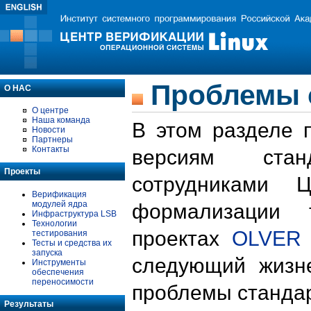
Проблемы 
О НАС
О центре
Наша команда
В этом разделе 
Новости
Партнеры
Контакты
версиям стан
Проекты
сотрудниками 
Верификация
модулей ядра
формализации 
Инфраструктура LSB
Технологии
проектах
OLVER
тестирования
Тесты и средства их
запуска
следующий жизн
Инструменты
обеспечения
переносимости
проблемы стандар
Результаты