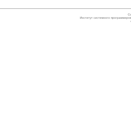
Co
Институт системного программиров