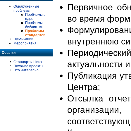
Первичное об
Обнаруженные
проблемы
Проблемы в
во время форм
ядре
Проблемы
библиотек
Формулирова
Проблемы
стандартов
внутреннюю си
Публикации
Мероприятия
Периодиче
Ссылки
актуальности 
Стандарты Linux
Похожие проекты
Это интересно
Публикация ут
Центра;
Отсылка отче
организации
соответствующ