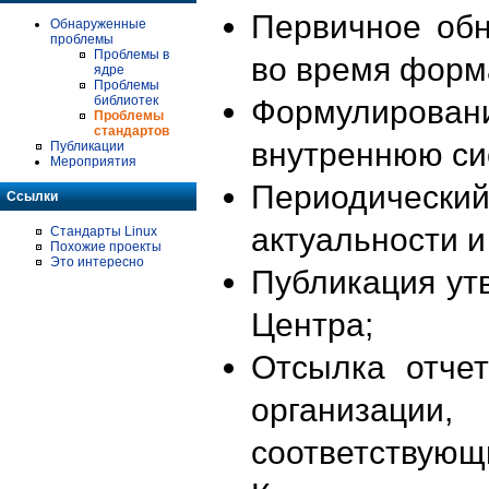
Первичное об
Обнаруженные
проблемы
Проблемы в
во время форм
ядре
Проблемы
библиотек
Формулирова
Проблемы
стандартов
внутреннюю си
Публикации
Мероприятия
Периодиче
Ссылки
актуальности 
Стандарты Linux
Похожие проекты
Это интересно
Публикация ут
Центра;
Отсылка отче
организации
соответствующ