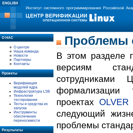
Проблемы 
О НАС
О центре
Наша команда
В этом разделе 
Новости
Партнеры
Контакты
версиям стан
Проекты
сотрудниками 
Верификация
модулей ядра
формализации 
Инфраструктура LSB
Технологии
проектах
OLVER
тестирования
Тесты и средства их
запуска
следующий жизн
Инструменты
обеспечения
переносимости
проблемы стандар
Результаты