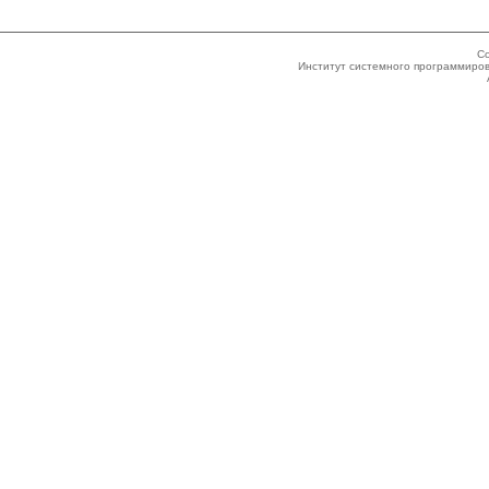
Co
Институт системного программиров