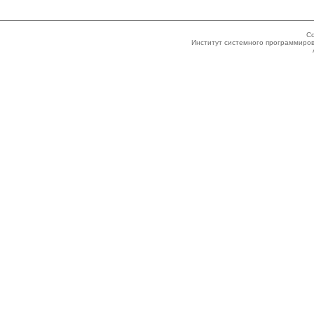
Co
Институт системного программиров