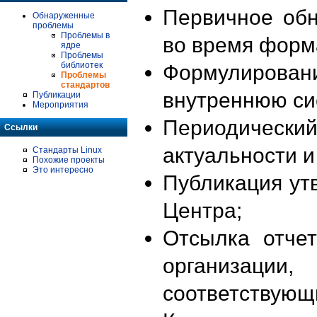
Первичное об
Обнаруженные
проблемы
Проблемы в
во время форм
ядре
Проблемы
библиотек
Формулирова
Проблемы
стандартов
внутреннюю си
Публикации
Мероприятия
Периодиче
Ссылки
актуальности 
Стандарты Linux
Похожие проекты
Это интересно
Публикация ут
Центра;
Отсылка отче
организации
соответствующ