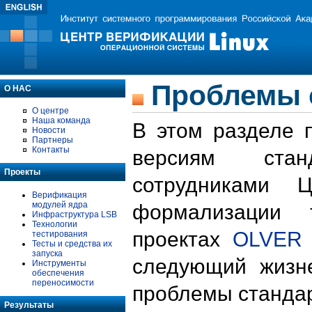
Проблемы 
О НАС
О центре
Наша команда
В этом разделе 
Новости
Партнеры
Контакты
версиям стан
Проекты
сотрудниками 
Верификация
модулей ядра
формализации 
Инфраструктура LSB
Технологии
проектах
OLVER
тестирования
Тесты и средства их
запуска
следующий жизн
Инструменты
обеспечения
переносимости
проблемы стандар
Результаты