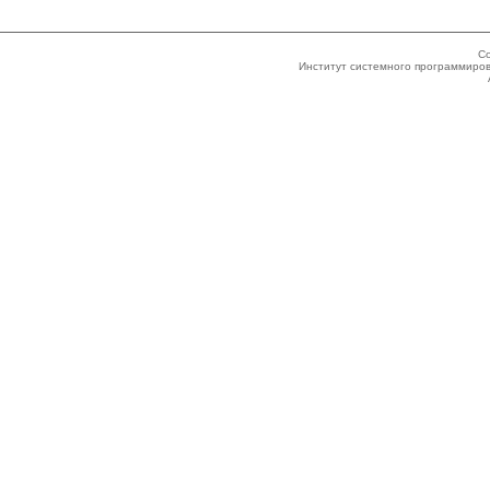
Co
Институт системного программиров