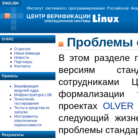
Проблемы 
О НАС
О центре
Наша команда
В этом разделе 
Новости
Партнеры
Контакты
версиям стан
Проекты
сотрудниками 
Верификация
модулей ядра
формализации 
Инфраструктура LSB
Технологии
проектах
OLVER
тестирования
Тесты и средства их
запуска
следующий жизн
Инструменты
обеспечения
переносимости
проблемы стандар
Результаты