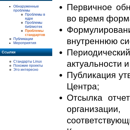
Первичное об
Обнаруженные
проблемы
Проблемы в
во время форм
ядре
Проблемы
библиотек
Формулирова
Проблемы
стандартов
внутреннюю си
Публикации
Мероприятия
Периодиче
Ссылки
актуальности 
Стандарты Linux
Похожие проекты
Это интересно
Публикация ут
Центра;
Отсылка отче
организации
соответствующ