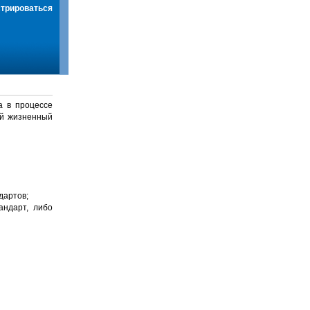
стрироваться
а в процессе
й жизненный
дартов;
андарт, либо