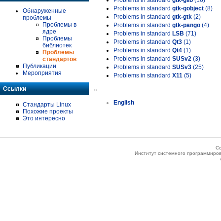
Problems in standard
gtk-glib
(16)
Problems in standard
gtk-gobject
(8)
Обнаруженные
Problems in standard
gtk-gtk
(2)
проблемы
Проблемы в
Problems in standard
gtk-pango
(4)
ядре
Problems in standard
LSB
(71)
Проблемы
Problems in standard
Qt3
(1)
библиотек
Problems in standard
Qt4
(1)
Проблемы
Problems in standard
SUSv2
(3)
стандартов
Публикации
Problems in standard
SUSv3
(25)
Мероприятия
Problems in standard
X11
(5)
Ссылки
»
English
Стандарты Linux
Похожие проекты
Это интересно
Co
Институт системного программиров