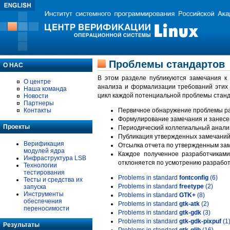
Проблемы стандартов
О НАС
В этом разделе публикуются замечания к
О центре
анализа и формализации требований этих
Наша команда
цикл каждой потенциальной проблемы станд
Новости
Партнеры
Контакты
Первичное обнаружение проблемы ра
Формулирование замечания и занесе
Проекты
Периодический коллегиальный анализ
Публикация утвержденных замечаний 
Верификация
Отсылка отчета по утвержденным зам
модулей ядра
Каждое полученное разработчиками
Инфраструктура LSB
отклоняется по усмотрению разработ
Технологии
тестирования
Problems in standard
fontconfig
(6)
Тесты и средства их
Problems in standard
freetype
(2)
запуска
Инструменты
Problems in standard
GTK+
(8)
обеспечения
Problems in standard
gtk-atk
(2)
переносимости
Problems in standard
gtk-gdk
(3)
Problems in standard
gtk-gdk-pixpuf
(1
Результаты