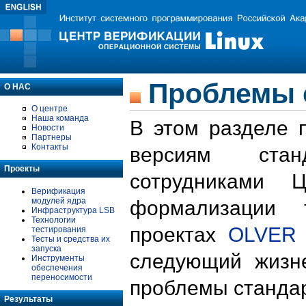
Проблемы 
О НАС
О центре
Наша команда
В этом разделе 
Новости
Партнеры
Контакты
версиям стан
Проекты
сотрудниками 
Верификация
модулей ядра
формализации 
Инфраструктура LSB
Технологии
проектах
OLVER
тестирования
Тесты и средства их
запуска
следующий жизн
Инструменты
обеспечения
переносимости
проблемы стандар
Результаты