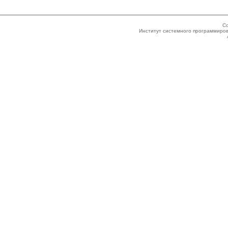
Co
Институт системного программиров