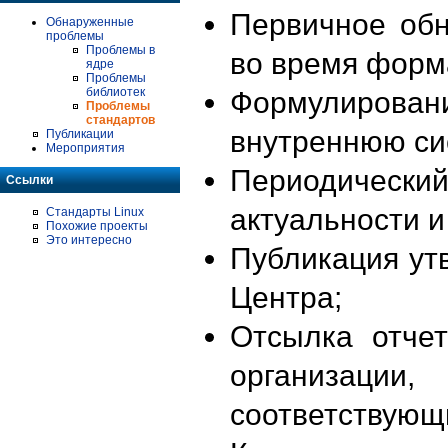
Первичное об
Обнаруженные
проблемы
Проблемы в
во время форм
ядре
Проблемы
библиотек
Формулирова
Проблемы
стандартов
внутреннюю си
Публикации
Мероприятия
Периодиче
Ссылки
актуальности 
Стандарты Linux
Похожие проекты
Это интересно
Публикация ут
Центра;
Отсылка отче
организации
соответствующ