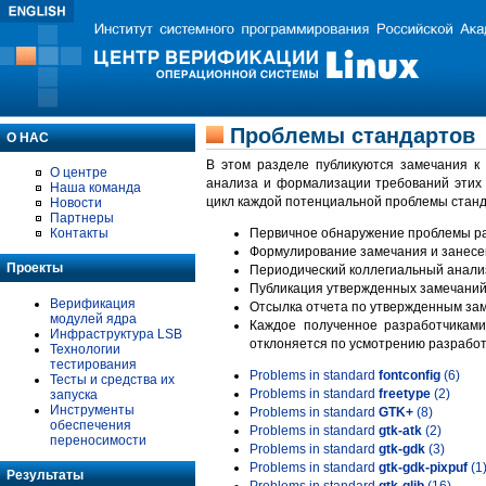
Проблемы стандартов
О НАС
В этом разделе публикуются замечания к
О центре
анализа и формализации требований этих
Наша команда
цикл каждой потенциальной проблемы станд
Новости
Партнеры
Контакты
Первичное обнаружение проблемы ра
Формулирование замечания и занесе
Проекты
Периодический коллегиальный анализ
Публикация утвержденных замечаний 
Верификация
Отсылка отчета по утвержденным зам
модулей ядра
Каждое полученное разработчиками
Инфраструктура LSB
отклоняется по усмотрению разработ
Технологии
тестирования
Problems in standard
fontconfig
(6)
Тесты и средства их
Problems in standard
freetype
(2)
запуска
Инструменты
Problems in standard
GTK+
(8)
обеспечения
Problems in standard
gtk-atk
(2)
переносимости
Problems in standard
gtk-gdk
(3)
Problems in standard
gtk-gdk-pixpuf
(1
Результаты