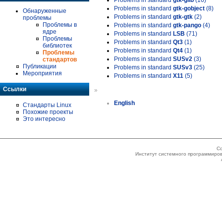
Problems in standard
gtk-glib
(16)
Problems in standard
gtk-gobject
(8)
Обнаруженные
Problems in standard
gtk-gtk
(2)
проблемы
Проблемы в
Problems in standard
gtk-pango
(4)
ядре
Problems in standard
LSB
(71)
Проблемы
Problems in standard
Qt3
(1)
библиотек
Problems in standard
Qt4
(1)
Проблемы
Problems in standard
SUSv2
(3)
стандартов
Публикации
Problems in standard
SUSv3
(25)
Мероприятия
Problems in standard
X11
(5)
Ссылки
»
English
Стандарты Linux
Похожие проекты
Это интересно
Co
Институт системного программиров