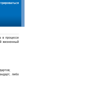
стрироваться
а в процессе
й жизненный
дартов;
андарт, либо