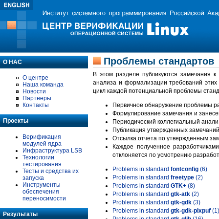
Проблемы стандартов
О НАС
В этом разделе публикуются замечания к
О центре
анализа и формализации требований этих
Наша команда
цикл каждой потенциальной проблемы станд
Новости
Партнеры
Контакты
Первичное обнаружение проблемы ра
Формулирование замечания и занесе
Проекты
Периодический коллегиальный анализ
Публикация утвержденных замечаний 
Верификация
Отсылка отчета по утвержденным зам
модулей ядра
Каждое полученное разработчиками
Инфраструктура LSB
отклоняется по усмотрению разработ
Технологии
тестирования
Problems in standard
fontconfig
(6)
Тесты и средства их
Problems in standard
freetype
(2)
запуска
Инструменты
Problems in standard
GTK+
(8)
обеспечения
Problems in standard
gtk-atk
(2)
переносимости
Problems in standard
gtk-gdk
(3)
Problems in standard
gtk-gdk-pixpuf
(1
Результаты