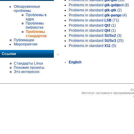
Problems in standard
gtk-glib
(16)
Problems in standard
gtk-gobject
(8)
Обнаруженные
Problems in standard
gtk-gtk
(2)
проблемы
Проблемы в
Problems in standard
gtk-pango
(4)
ядре
Problems in standard
LSB
(71)
Проблемы
Problems in standard
Qt3
(1)
библиотек
Problems in standard
Qt4
(1)
Проблемы
Problems in standard
SUSv2
(3)
стандартов
Публикации
Problems in standard
SUSv3
(25)
Мероприятия
Problems in standard
X11
(5)
Ссылки
»
English
Стандарты Linux
Похожие проекты
Это интересно
Co
Институт системного программиров