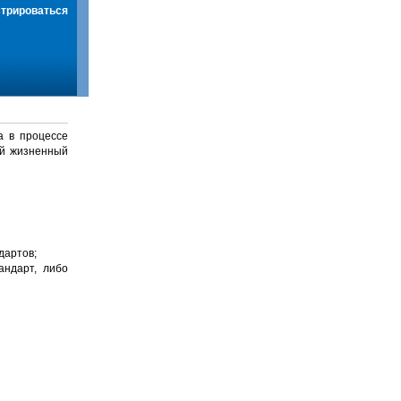
стрироваться
а в процессе
й жизненный
дартов;
андарт, либо