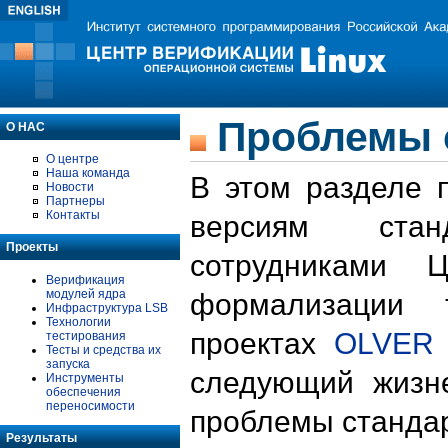
Проблемы 
О НАС
О центре
Наша команда
В этом разделе 
Новости
Партнеры
Контакты
версиям стан
Проекты
сотрудниками 
Верификация
модулей ядра
формализации 
Инфраструктура LSB
Технологии
проектах
OLVER
тестирования
Тесты и средства их
запуска
следующий жизн
Инструменты
обеспечения
переносимости
проблемы стандар
Результаты