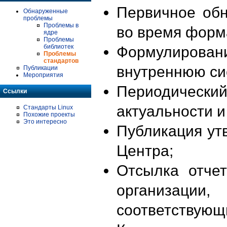
Первичное об
Обнаруженные
проблемы
Проблемы в
во время форм
ядре
Проблемы
библиотек
Формулирова
Проблемы
стандартов
внутреннюю си
Публикации
Мероприятия
Периодиче
Ссылки
актуальности 
Стандарты Linux
Похожие проекты
Это интересно
Публикация ут
Центра;
Отсылка отче
организации
соответствующ