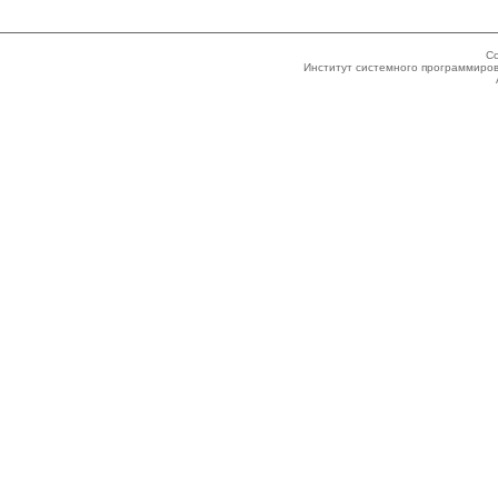
Co
Институт системного программиров