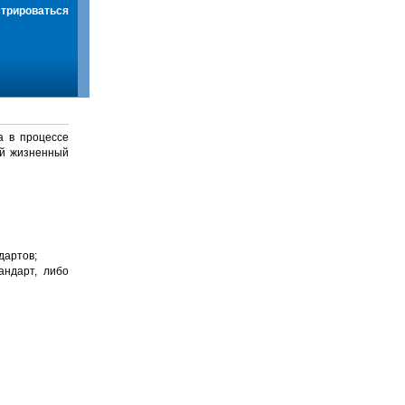
стрироваться
а в процессе
й жизненный
дартов;
андарт, либо