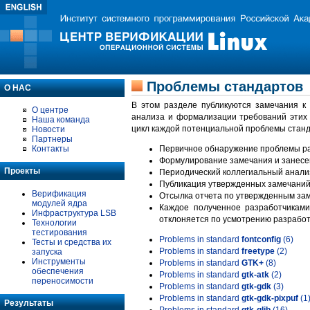
Проблемы стандартов
О НАС
В этом разделе публикуются замечания к
О центре
анализа и формализации требований этих
Наша команда
цикл каждой потенциальной проблемы станд
Новости
Партнеры
Контакты
Первичное обнаружение проблемы ра
Формулирование замечания и занесе
Проекты
Периодический коллегиальный анализ
Публикация утвержденных замечаний 
Верификация
Отсылка отчета по утвержденным зам
модулей ядра
Каждое полученное разработчиками
Инфраструктура LSB
отклоняется по усмотрению разработ
Технологии
тестирования
Problems in standard
fontconfig
(6)
Тесты и средства их
Problems in standard
freetype
(2)
запуска
Инструменты
Problems in standard
GTK+
(8)
обеспечения
Problems in standard
gtk-atk
(2)
переносимости
Problems in standard
gtk-gdk
(3)
Problems in standard
gtk-gdk-pixpuf
(1
Результаты