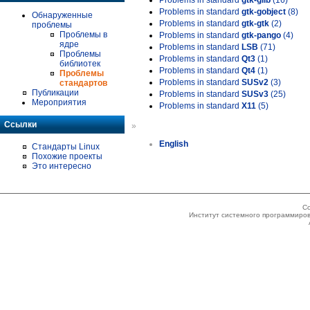
Problems in standard
gtk-glib
(16)
Problems in standard
gtk-gobject
(8)
Обнаруженные
Problems in standard
gtk-gtk
(2)
проблемы
Проблемы в
Problems in standard
gtk-pango
(4)
ядре
Problems in standard
LSB
(71)
Проблемы
Problems in standard
Qt3
(1)
библиотек
Problems in standard
Qt4
(1)
Проблемы
Problems in standard
SUSv2
(3)
стандартов
Публикации
Problems in standard
SUSv3
(25)
Мероприятия
Problems in standard
X11
(5)
Ссылки
»
English
Стандарты Linux
Похожие проекты
Это интересно
Co
Институт системного программиров