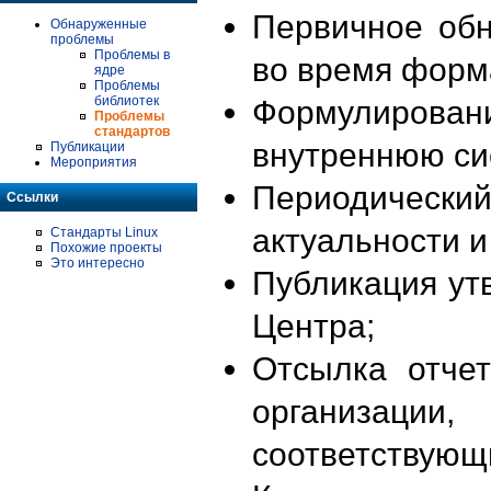
Первичное об
Обнаруженные
проблемы
Проблемы в
во время форм
ядре
Проблемы
библиотек
Формулирова
Проблемы
стандартов
внутреннюю си
Публикации
Мероприятия
Периодиче
Ссылки
актуальности 
Стандарты Linux
Похожие проекты
Это интересно
Публикация ут
Центра;
Отсылка отче
организации
соответствующ