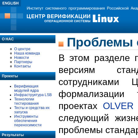
Проблемы 
О НАС
О центре
Наша команда
В этом разделе 
Новости
Партнеры
Контакты
версиям стан
Проекты
сотрудниками 
Верификация
модулей ядра
формализации 
Инфраструктура LSB
Технологии
проектах
OLVER
тестирования
Тесты и средства их
запуска
следующий жизн
Инструменты
обеспечения
переносимости
проблемы стандар
Результаты