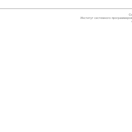
Co
Институт системного программиров