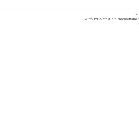
Co
Институт системного программиров