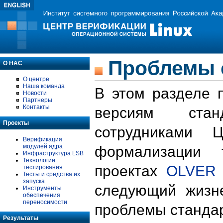
Проблемы 
О НАС
О центре
Наша команда
В этом разделе 
Новости
Партнеры
Контакты
версиям стан
Проекты
сотрудниками 
Верификация
модулей ядра
формализации 
Инфраструктура LSB
Технологии
проектах
OLVER
тестирования
Тесты и средства их
запуска
следующий жизн
Инструменты
обеспечения
переносимости
проблемы стандар
Результаты