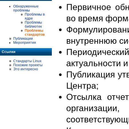
Первичное об
Обнаруженные
проблемы
Проблемы в
во время форм
ядре
Проблемы
библиотек
Формулирова
Проблемы
стандартов
внутреннюю си
Публикации
Мероприятия
Периодиче
Ссылки
актуальности 
Стандарты Linux
Похожие проекты
Это интересно
Публикация ут
Центра;
Отсылка отче
организации
соответствующ