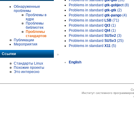
Problems in standard
gtk-glib
(16)
Problems in standard
gtk-gobject
(8)
Обнаруженные
Problems in standard
gtk-gtk
(2)
проблемы
Проблемы в
Problems in standard
gtk-pango
(4)
ядре
Problems in standard
LSB
(71)
Проблемы
Problems in standard
Qt3
(1)
библиотек
Problems in standard
Qt4
(1)
Проблемы
Problems in standard
SUSv2
(3)
стандартов
Публикации
Problems in standard
SUSv3
(25)
Мероприятия
Problems in standard
X11
(5)
Ссылки
»
English
Стандарты Linux
Похожие проекты
Это интересно
Co
Институт системного программиров