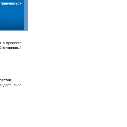
стрироваться
а в процессе
й жизненный
дартов;
андарт, либо