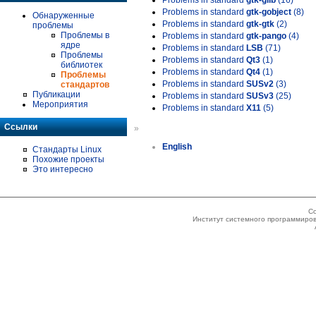
Problems in standard
gtk-glib
(16)
Problems in standard
gtk-gobject
(8)
Обнаруженные
Problems in standard
gtk-gtk
(2)
проблемы
Проблемы в
Problems in standard
gtk-pango
(4)
ядре
Problems in standard
LSB
(71)
Проблемы
Problems in standard
Qt3
(1)
библиотек
Problems in standard
Qt4
(1)
Проблемы
Problems in standard
SUSv2
(3)
стандартов
Публикации
Problems in standard
SUSv3
(25)
Мероприятия
Problems in standard
X11
(5)
Ссылки
»
English
Стандарты Linux
Похожие проекты
Это интересно
Co
Институт системного программиров