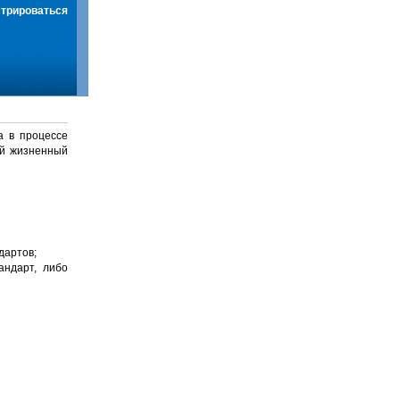
стрироваться
а в процессе
й жизненный
дартов;
андарт, либо