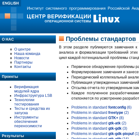
Проблемы стандартов
О НАС
В этом разделе публикуются замечания к
О центре
анализа и формализации требований этих
Наша команда
цикл каждой потенциальной проблемы станд
Новости
Партнеры
Контакты
Первичное обнаружение проблемы ра
Формулирование замечания и занесе
Проекты
Периодический коллегиальный анализ
Публикация утвержденных замечаний 
Верификация
Отсылка отчета по утвержденным зам
модулей ядра
Каждое полученное разработчиками
Инфраструктура LSB
отклоняется по усмотрению разработ
Технологии
тестирования
Problems in standard
fontconfig
(6)
Тесты и средства их
Problems in standard
freetype
(2)
запуска
Инструменты
Problems in standard
GTK+
(8)
обеспечения
Problems in standard
gtk-atk
(2)
переносимости
Problems in standard
gtk-gdk
(3)
Problems in standard
gtk-gdk-pixpuf
(1
Результаты