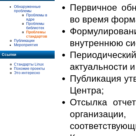
Первичное об
Обнаруженные
проблемы
Проблемы в
во время форм
ядре
Проблемы
библиотек
Формулирова
Проблемы
стандартов
внутреннюю си
Публикации
Мероприятия
Периодиче
Ссылки
актуальности 
Стандарты Linux
Похожие проекты
Это интересно
Публикация ут
Центра;
Отсылка отче
организации
соответствующ