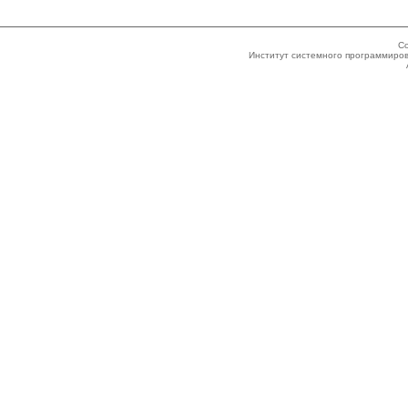
Co
Институт системного программиров