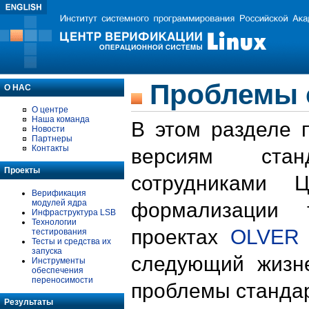
Проблемы 
О НАС
О центре
Наша команда
В этом разделе 
Новости
Партнеры
Контакты
версиям стан
Проекты
сотрудниками 
Верификация
модулей ядра
формализации 
Инфраструктура LSB
Технологии
проектах
OLVER
тестирования
Тесты и средства их
запуска
следующий жизн
Инструменты
обеспечения
переносимости
проблемы стандар
Результаты