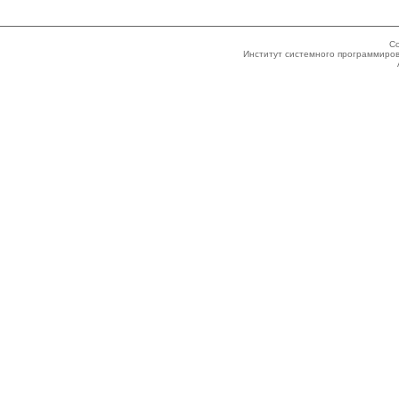
Co
Институт системного программиров