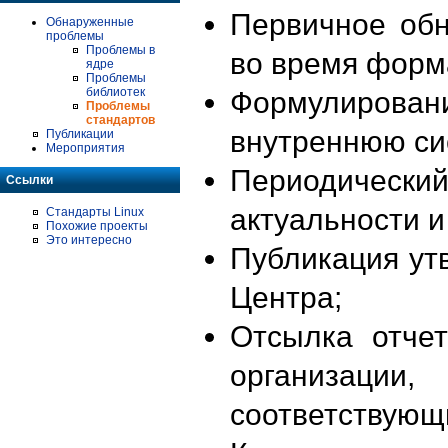
Первичное об
Обнаруженные
проблемы
Проблемы в
во время форм
ядре
Проблемы
библиотек
Формулирова
Проблемы
стандартов
внутреннюю си
Публикации
Мероприятия
Периодиче
Ссылки
актуальности 
Стандарты Linux
Похожие проекты
Это интересно
Публикация ут
Центра;
Отсылка отче
организации
соответствующ