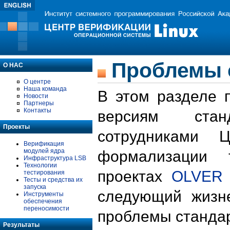
Проблемы 
О НАС
О центре
Наша команда
В этом разделе 
Новости
Партнеры
Контакты
версиям стан
Проекты
сотрудниками 
Верификация
модулей ядра
формализации 
Инфраструктура LSB
Технологии
проектах
OLVER
тестирования
Тесты и средства их
запуска
следующий жизн
Инструменты
обеспечения
переносимости
проблемы стандар
Результаты