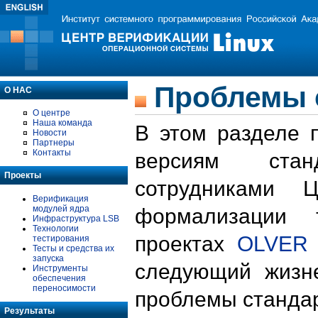
Проблемы 
О НАС
О центре
Наша команда
В этом разделе 
Новости
Партнеры
Контакты
версиям стан
Проекты
сотрудниками 
Верификация
модулей ядра
формализации 
Инфраструктура LSB
Технологии
проектах
OLVER
тестирования
Тесты и средства их
запуска
следующий жизн
Инструменты
обеспечения
переносимости
проблемы стандар
Результаты