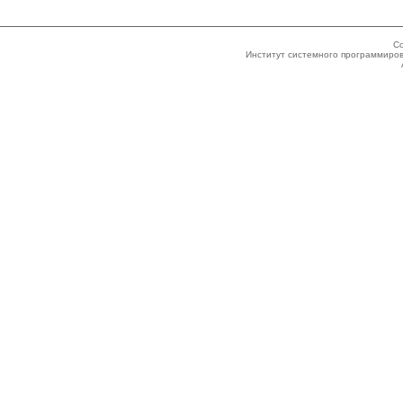
Co
Институт системного программиров