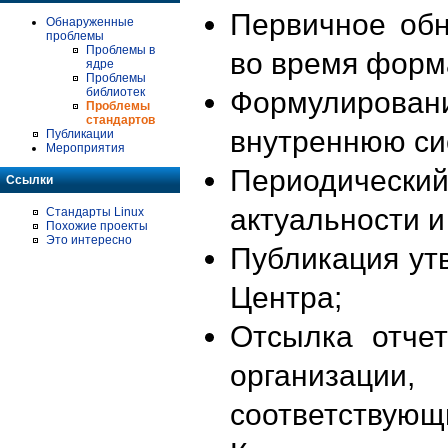
Первичное об
Обнаруженные
проблемы
Проблемы в
во время форм
ядре
Проблемы
библиотек
Формулирова
Проблемы
стандартов
внутреннюю си
Публикации
Мероприятия
Периодиче
Ссылки
актуальности 
Стандарты Linux
Похожие проекты
Это интересно
Публикация ут
Центра;
Отсылка отче
организации
соответствующ