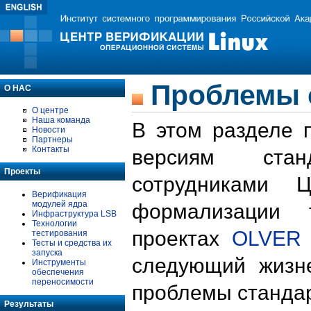
Проблемы 
О НАС
О центре
Наша команда
В этом разделе 
Новости
Партнеры
Контакты
версиям стан
Проекты
сотрудниками 
Верификация
модулей ядра
формализации 
Инфраструктура LSB
Технологии
проектах
OLVER
тестирования
Тесты и средства их
запуска
следующий жизн
Инструменты
обеспечения
переносимости
проблемы стандар
Результаты