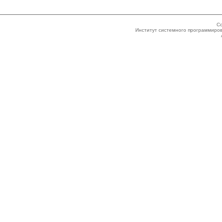
Co
Институт системного программиров