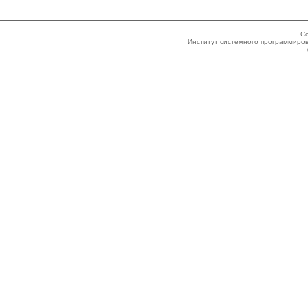
Co
Институт системного программиров