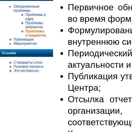
Первичное об
Обнаруженные
проблемы
Проблемы в
во время форм
ядре
Проблемы
библиотек
Формулирова
Проблемы
стандартов
внутреннюю си
Публикации
Мероприятия
Периодиче
Ссылки
актуальности 
Стандарты Linux
Похожие проекты
Это интересно
Публикация ут
Центра;
Отсылка отче
организации
соответствующ