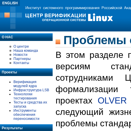
Проблемы 
О НАС
О центре
Наша команда
В этом разделе 
Новости
Партнеры
Контакты
версиям стан
Проекты
сотрудниками 
Верификация
модулей ядра
формализации 
Инфраструктура LSB
Технологии
проектах
OLVER
тестирования
Тесты и средства их
запуска
следующий жизн
Инструменты
обеспечения
переносимости
проблемы стандар
Результаты