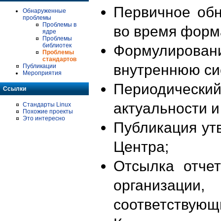
Первичное об
Обнаруженные
проблемы
Проблемы в
во время форм
ядре
Проблемы
библиотек
Формулирова
Проблемы
стандартов
внутреннюю си
Публикации
Мероприятия
Периодиче
Ссылки
актуальности 
Стандарты Linux
Похожие проекты
Это интересно
Публикация ут
Центра;
Отсылка отче
организации
соответствующ