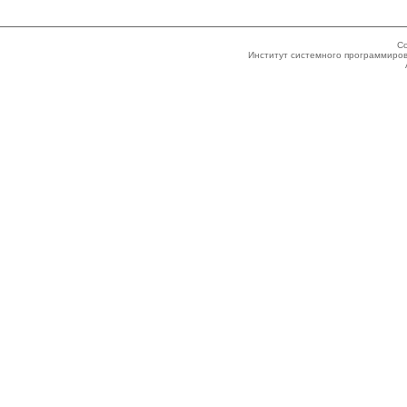
Co
Институт системного программиров