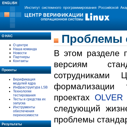
Проблемы 
О НАС
О центре
Наша команда
В этом разделе 
Новости
Партнеры
Контакты
версиям стан
Проекты
сотрудниками 
Верификация
модулей ядра
формализации 
Инфраструктура LSB
Технологии
проектах
OLVER
тестирования
Тесты и средства их
запуска
следующий жизн
Инструменты
обеспечения
переносимости
проблемы стандар
Результаты