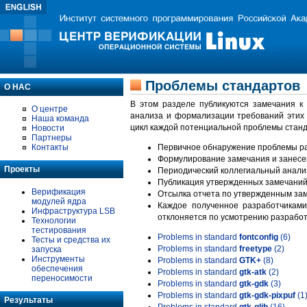
Проблемы стандартов
О НАС
В этом разделе публикуются замечания к
О центре
анализа и формализации требований этих
Наша команда
цикл каждой потенциальной проблемы станд
Новости
Партнеры
Контакты
Первичное обнаружение проблемы ра
Формулирование замечания и занесе
Проекты
Периодический коллегиальный анализ
Публикация утвержденных замечаний 
Верификация
Отсылка отчета по утвержденным зам
модулей ядра
Каждое полученное разработчиками
Инфраструктура LSB
отклоняется по усмотрению разработ
Технологии
тестирования
Problems in standard
fontconfig
(6)
Тесты и средства их
Problems in standard
freetype
(2)
запуска
Инструменты
Problems in standard
GTK+
(8)
обеспечения
Problems in standard
gtk-atk
(2)
переносимости
Problems in standard
gtk-gdk
(3)
Problems in standard
gtk-gdk-pixpuf
(1
Результаты