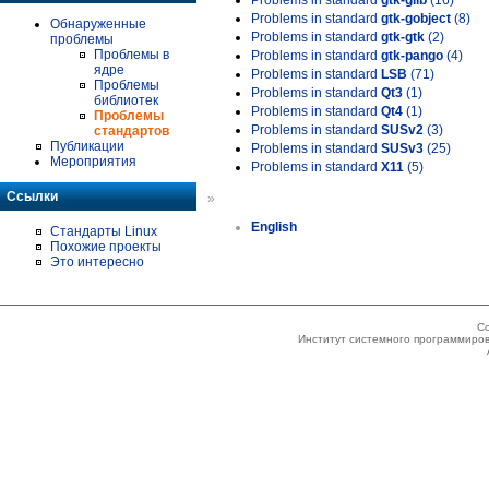
Problems in standard
gtk-glib
(16)
Problems in standard
gtk-gobject
(8)
Обнаруженные
Problems in standard
gtk-gtk
(2)
проблемы
Проблемы в
Problems in standard
gtk-pango
(4)
ядре
Problems in standard
LSB
(71)
Проблемы
Problems in standard
Qt3
(1)
библиотек
Problems in standard
Qt4
(1)
Проблемы
Problems in standard
SUSv2
(3)
стандартов
Публикации
Problems in standard
SUSv3
(25)
Мероприятия
Problems in standard
X11
(5)
Ссылки
»
English
Стандарты Linux
Похожие проекты
Это интересно
Co
Институт системного программиров