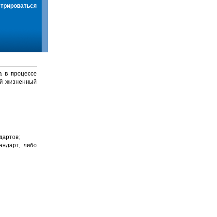
стрироваться
а в процессе
й жизненный
дартов;
андарт, либо