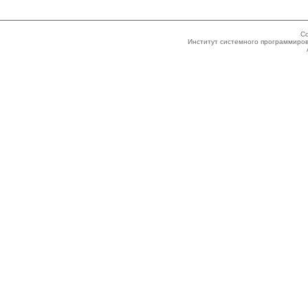
Co
Институт системного программиров