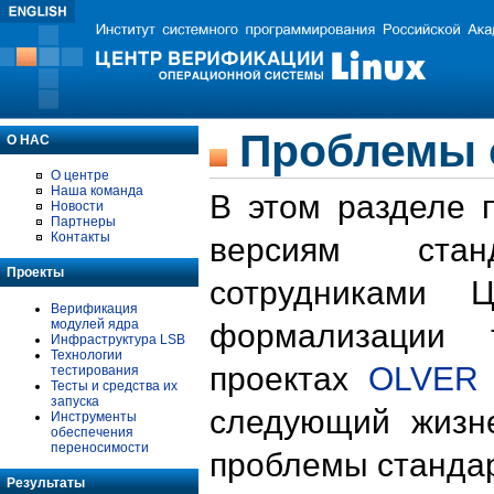
Проблемы 
О НАС
О центре
Наша команда
В этом разделе 
Новости
Партнеры
Контакты
версиям стан
Проекты
сотрудниками 
Верификация
модулей ядра
формализации 
Инфраструктура LSB
Технологии
проектах
OLVER
тестирования
Тесты и средства их
запуска
следующий жизн
Инструменты
обеспечения
переносимости
проблемы стандар
Результаты