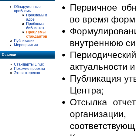
Первичное об
Обнаруженные
проблемы
Проблемы в
во время форм
ядре
Проблемы
библиотек
Формулирова
Проблемы
стандартов
внутреннюю си
Публикации
Мероприятия
Периодиче
Ссылки
актуальности 
Стандарты Linux
Похожие проекты
Это интересно
Публикация ут
Центра;
Отсылка отче
организации
соответствующ