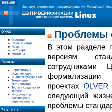
Проблемы 
О НАС
О центре
Наша команда
В этом разделе 
Новости
Партнеры
Контакты
версиям стан
Проекты
сотрудниками 
Верификация
модулей ядра
формализации 
Инфраструктура LSB
Технологии
проектах
OLVER
тестирования
Тесты и средства их
запуска
следующий жизн
Инструменты
обеспечения
переносимости
проблемы стандар
Результаты