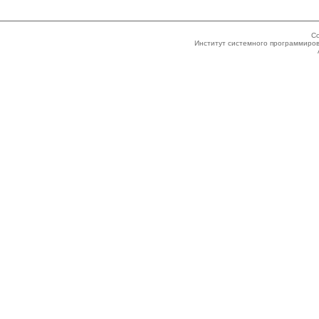
Co
Институт системного программиров