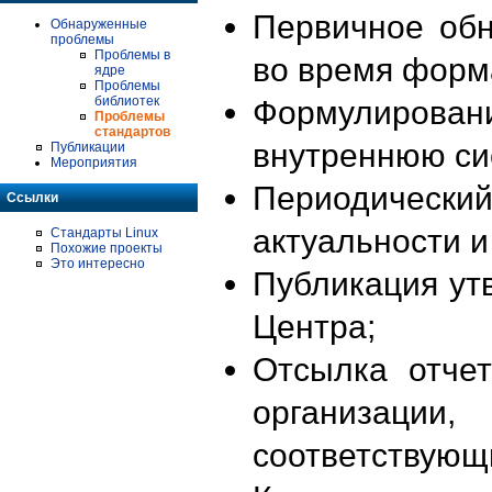
Первичное об
Обнаруженные
проблемы
Проблемы в
во время форм
ядре
Проблемы
библиотек
Формулирова
Проблемы
стандартов
внутреннюю си
Публикации
Мероприятия
Периодиче
Ссылки
актуальности 
Стандарты Linux
Похожие проекты
Это интересно
Публикация ут
Центра;
Отсылка отче
организации
соответствующ