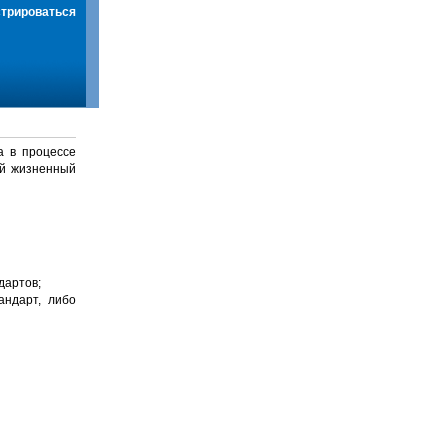
стрироваться
а в процессе
й жизненный
дартов;
андарт, либо