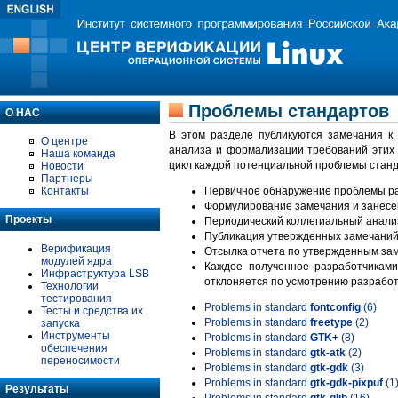
Проблемы стандартов
О НАС
В этом разделе публикуются замечания к
О центре
анализа и формализации требований этих
Наша команда
цикл каждой потенциальной проблемы станд
Новости
Партнеры
Контакты
Первичное обнаружение проблемы ра
Формулирование замечания и занесе
Проекты
Периодический коллегиальный анализ
Публикация утвержденных замечаний 
Верификация
Отсылка отчета по утвержденным зам
модулей ядра
Каждое полученное разработчиками
Инфраструктура LSB
отклоняется по усмотрению разработ
Технологии
тестирования
Problems in standard
fontconfig
(6)
Тесты и средства их
Problems in standard
freetype
(2)
запуска
Инструменты
Problems in standard
GTK+
(8)
обеспечения
Problems in standard
gtk-atk
(2)
переносимости
Problems in standard
gtk-gdk
(3)
Problems in standard
gtk-gdk-pixpuf
(1
Результаты