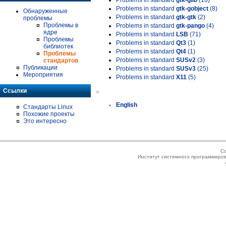
Problems in standard
gtk-glib
(16)
Problems in standard
gtk-gobject
(8)
Обнаруженные
Problems in standard
gtk-gtk
(2)
проблемы
Проблемы в
Problems in standard
gtk-pango
(4)
ядре
Problems in standard
LSB
(71)
Проблемы
Problems in standard
Qt3
(1)
библиотек
Problems in standard
Qt4
(1)
Проблемы
Problems in standard
SUSv2
(3)
стандартов
Публикации
Problems in standard
SUSv3
(25)
Мероприятия
Problems in standard
X11
(5)
Ссылки
»
English
Стандарты Linux
Похожие проекты
Это интересно
Co
Институт системного программиров