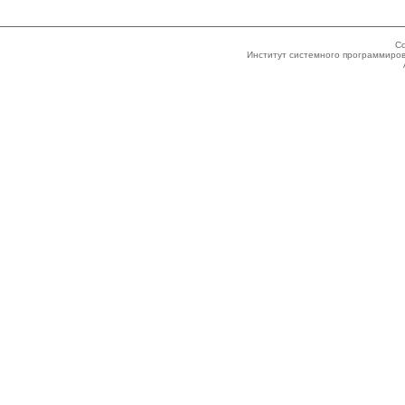
Co
Институт системного программиров