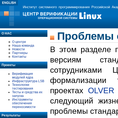
Проблемы 
О НАС
О центре
Наша команда
В этом разделе 
Новости
Партнеры
Контакты
версиям стан
Проекты
сотрудниками 
Верификация
модулей ядра
формализации 
Инфраструктура LSB
Технологии
проектах
OLVER
тестирования
Тесты и средства их
запуска
следующий жизн
Инструменты
обеспечения
переносимости
проблемы стандар
Результаты