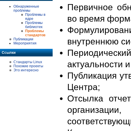
Первичное об
Обнаруженные
проблемы
Проблемы в
во время форм
ядре
Проблемы
библиотек
Формулирова
Проблемы
стандартов
внутреннюю си
Публикации
Мероприятия
Периодиче
Ссылки
актуальности 
Стандарты Linux
Похожие проекты
Это интересно
Публикация ут
Центра;
Отсылка отче
организации
соответствующ