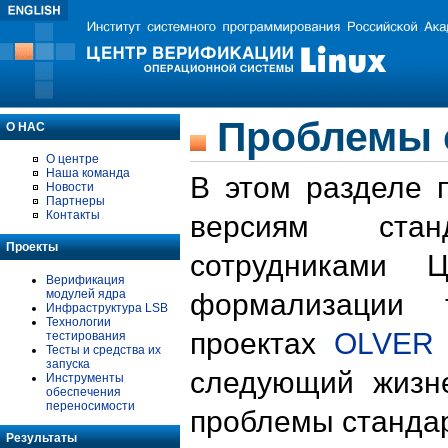
Проблемы 
О НАС
О центре
Наша команда
В этом разделе 
Новости
Партнеры
Контакты
версиям стан
Проекты
сотрудниками 
Верификация
модулей ядра
формализации 
Инфраструктура LSB
Технологии
проектах
OLVER
тестирования
Тесты и средства их
запуска
следующий жизн
Инструменты
обеспечения
переносимости
проблемы стандар
Результаты