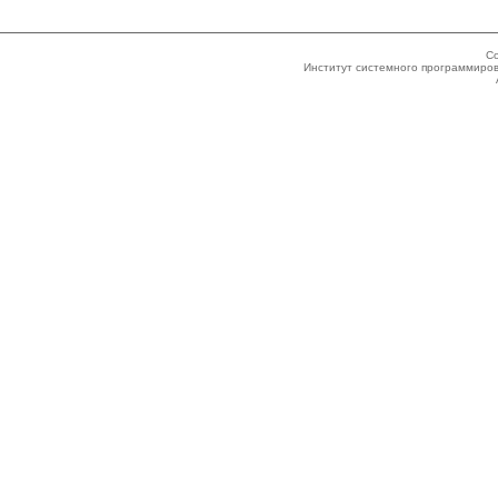
Co
Институт системного программиров