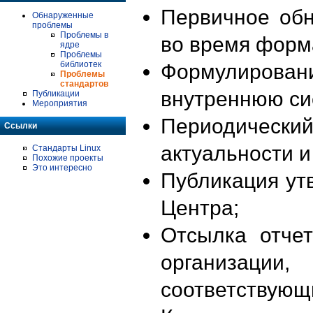
Первичное об
Обнаруженные
проблемы
Проблемы в
во время форм
ядре
Проблемы
библиотек
Формулирова
Проблемы
стандартов
внутреннюю си
Публикации
Мероприятия
Периодиче
Ссылки
актуальности 
Стандарты Linux
Похожие проекты
Это интересно
Публикация ут
Центра;
Отсылка отче
организации
соответствующ