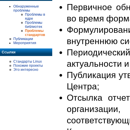
Первичное об
Обнаруженные
проблемы
Проблемы в
во время форм
ядре
Проблемы
библиотек
Формулирова
Проблемы
стандартов
внутреннюю си
Публикации
Мероприятия
Периодиче
Ссылки
актуальности 
Стандарты Linux
Похожие проекты
Это интересно
Публикация ут
Центра;
Отсылка отче
организации
соответствующ