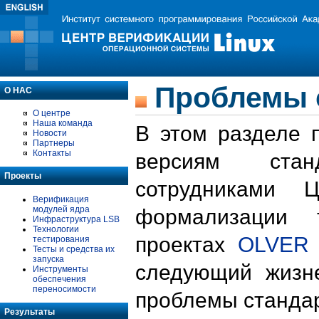
Проблемы 
О НАС
О центре
Наша команда
В этом разделе 
Новости
Партнеры
Контакты
версиям стан
Проекты
сотрудниками 
Верификация
модулей ядра
формализации 
Инфраструктура LSB
Технологии
проектах
OLVER
тестирования
Тесты и средства их
запуска
следующий жизн
Инструменты
обеспечения
переносимости
проблемы стандар
Результаты