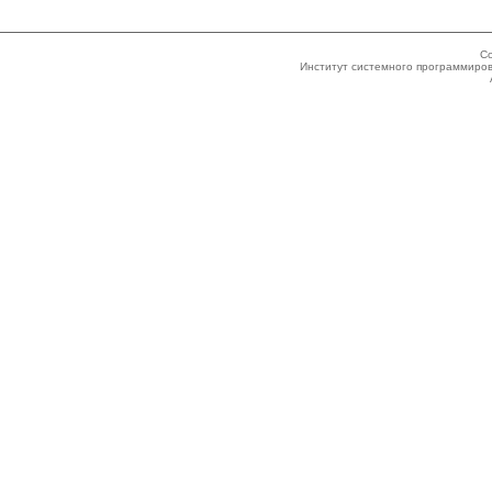
Co
Институт системного программиров